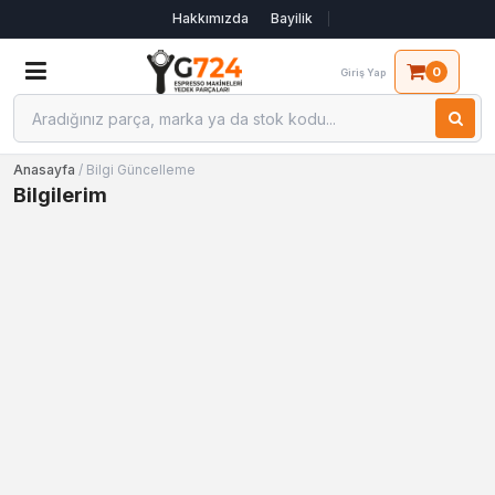
Hakkımızda
Bayilik
0
Giriş Yap
Anasayfa
/ Bilgi Güncelleme
Bilgilerim