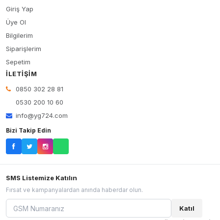
Giriş Yap
Üye Ol
Bilgilerim
Siparişlerim
Sepetim
İLETIŞIM
0850 302 28 81
0530 200 10 60
info@yg724.com
Bizi Takip Edin
SMS Listemize Katılın
Fırsat ve kampanyalardan anında haberdar olun.
Katıl