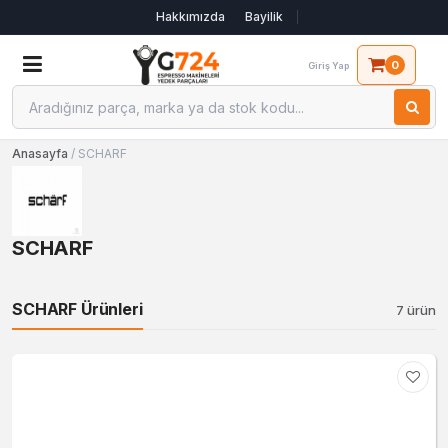
Hakkımızda
Bayilik
0
Giriş Yap
Anasayfa
/ SCHARF
SCHARF
SCHARF Ürünleri
7 ürün