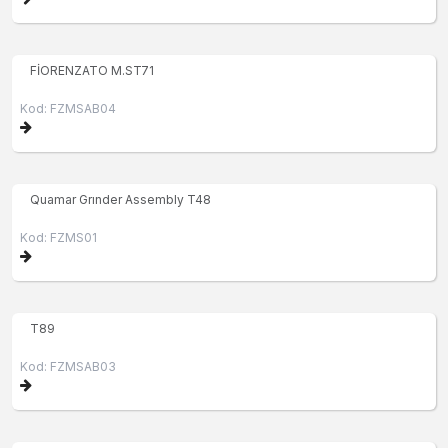
FİORENZATO M.ST71
Kod: FZMSAB04
Quamar Grınder Assembly T48
Kod: FZMS01
T89
Kod: FZMSAB03