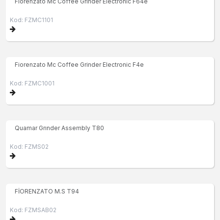
Fiorenzato Mc Coffee Grinder Electronic F64e
Kod: FZMC1101
Fiorenzato Mc Coffee Grinder Electronic F4e
Kod: FZMC1001
Quamar Grınder Assembly T80
Kod: FZMS02
FİORENZATO M.S T94
Kod: FZMSAB02