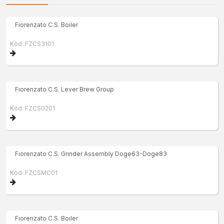
Fiorenzato C.S. Boiler
Kod: FZCS3101
Fıorenzato C.S. Lever Brew Group
Kod: FZCS0201
Fıorenzato C.S. Grınder Assembly Doge63-Doge83
Kod: FZCSMC01
Fıorenzato C.S. Boıler