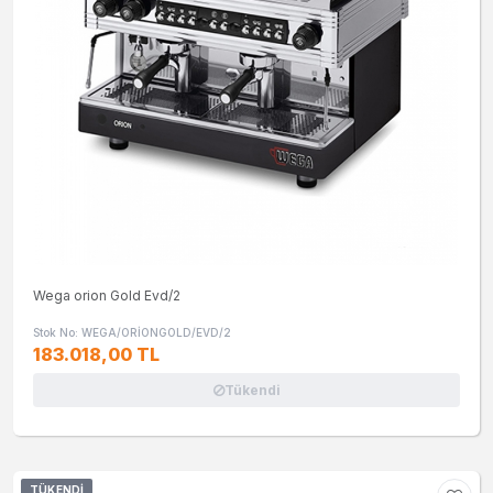
Wega orion Gold Evd/2
Stok No: WEGA/ORİONGOLD/EVD/2
183.018,00 TL
Tükendi
TÜKENDI