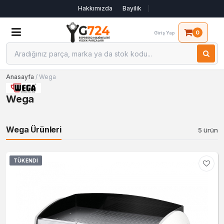
Hakkımızda
Bayilik
0
Giriş Yap
Anasayfa
/ Wega
Wega
Wega Ürünleri
5 ürün
TÜKENDI