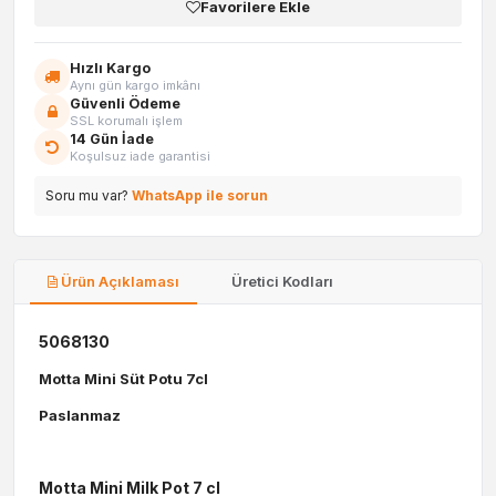
Favorilere Ekle
Hızlı Kargo
Aynı gün kargo imkânı
Güvenli Ödeme
SSL korumalı işlem
14 Gün İade
Koşulsuz iade garantisi
Soru mu var?
WhatsApp ile sorun
Ürün Açıklaması
Üretici Kodları
5068130
Motta Mini Süt Potu 7cl
Paslanmaz
Motta Mini Milk Pot 7 cl