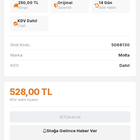
250,00 TL
Orijinal
14 Gün
Kargo
Garantili
İade Hakkı
KDV Dahil
Fiyat
Stok Kodu
5068130
Marka
Motta
KDV
Dahil
528,00 TL
KDV dahil fiyattır
Tükendi
Stoğa Gelince Haber Ver