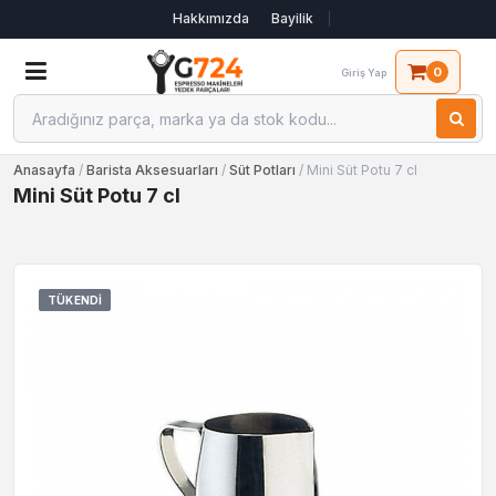
Hakkımızda
Bayilik
0
Giriş Yap
Anasayfa
/
Barista Aksesuarları
/
Süt Potları
/ Mini Süt Potu 7 cl
Mini Süt Potu 7 cl
TÜKENDI