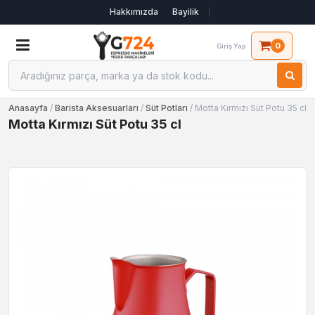
Hakkımızda
Bayilik
0
Giriş Yap
Anasayfa
/
Barista Aksesuarları
/
Süt Potları
/ Motta Kırmızı Süt Potu 35 cl
Motta Kırmızı Süt Potu 35 cl