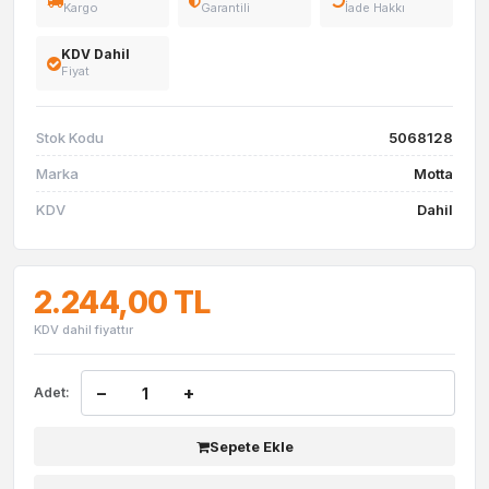
Kargo
Garantili
İade Hakkı
KDV Dahil
Fiyat
Stok Kodu
5068128
Marka
Motta
KDV
Dahil
2.244,00 TL
KDV dahil fiyattır
−
+
Adet:
Sepete Ekle