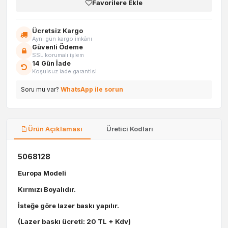
Favorilere Ekle
Ücretsiz Kargo
Aynı gün kargo imkânı
Güvenli Ödeme
SSL korumalı işlem
14 Gün İade
Koşulsuz iade garantisi
Soru mu var?
WhatsApp ile sorun
Ürün Açıklaması
Üretici Kodları
5068128
Europa Modeli
Kırmızı Boyalıdır.
İsteğe göre lazer baskı yapılır.
(Lazer baskı ücreti: 20 TL + Kdv)