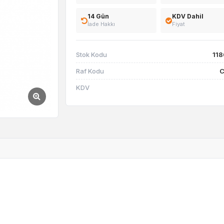
14 Gün
KDV Dahil
İade Hakkı
Fiyat
Stok Kodu
11
Raf Kodu
C
KDV