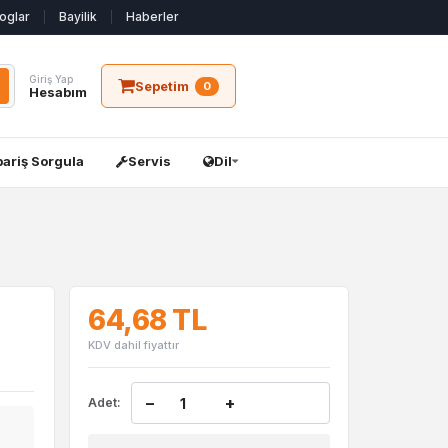
oglar
Bayilik
Haberler
Giriş Yap
Sepetim
0
Hesabım
pariş Sorgula
Servis
Dil
64,68 TL
KDV dahil fiyattır
−
+
Adet: