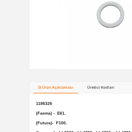
Ürün Açıklaması
Üretici Kodları
1186326
(Faema) - E61.
(Futura)- F100.