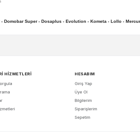
.
 Domobar Super - Dosaplus - Evolution - Kometa - Lollo - Mercury 
I HIZMETLERI
HESABIM
Sorgula
Giriş Yap
Arama
Üye Ol
ar
Bilgilerim
zmetleri
Siparişlerim
Sepetim