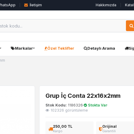
hatsApp
İletişim
Hakkımızda
Katal
Markalar
Özel Teklifler
Detaylı Arama
Si
2mm
Grup İç Conta 22x16x2mm
Stok Kodu:
1186326
Stokta Var
102326 görüntüleme
250,00 TL
Orijinal
Kargo
Garantili