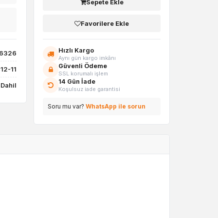
Sepete Ekle
Favorilere Ekle
Hızlı Kargo
86326
Aynı gün kargo imkânı
Güvenli Ödeme
12-11
SSL korumalı işlem
14 Gün İade
Dahil
Koşulsuz iade garantisi
Soru mu var?
WhatsApp ile sorun