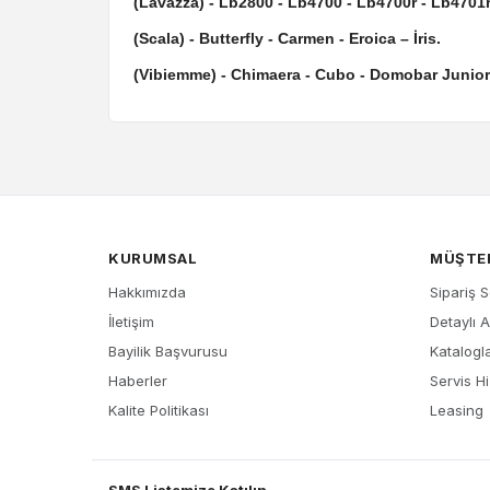
(Lavazza) - Lb2800 - Lb4700 - Lb4700r - Lb4701r
(Scala) - Butterfly - Carmen - Eroica – İris.
(Vibiemme) - Chimaera - Cubo - Domobar Junior -
KURUMSAL
MÜŞTER
Hakkımızda
Sipariş 
İletişim
Detaylı 
Bayilik Başvurusu
Katalogl
Haberler
Servis Hi
Kalite Politikası
Leasing