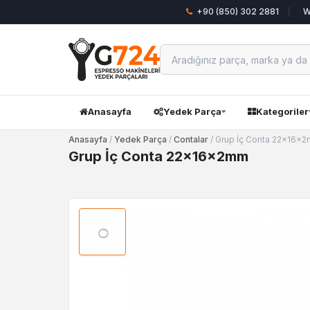
+90 (850) 302 2881
W
Anasayfa
Yedek Parça
Kategoriler
Anasayfa
/
Yedek Parça
/
Contalar
/ Grup İç Conta 22x16x
Grup İç Conta 22x16x2mm