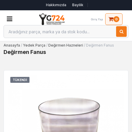
Hakkımızda
Bayilik
0
Giriş Yap
Anasayfa
/
Yedek Parça
/
Değirmen Hazneleri
/ Değirmen Fanus
Değirmen Fanus
TÜKENDI