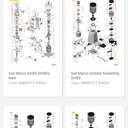
San Marco Sm95 Sm95a
San Marco Grınder Assembly
New
Sm92
Cihaz: SMM0401 | 106050
Cihaz: SMM0701 | 106050