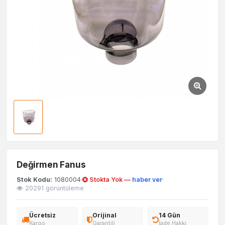
Değirmen Fanus
Stok Kodu:
1080004
Stokta Yok —
haber ver
20291 görüntüleme
Ücretsiz
Orijinal
14 Gün
Kargo
Garantili
İade Hakkı