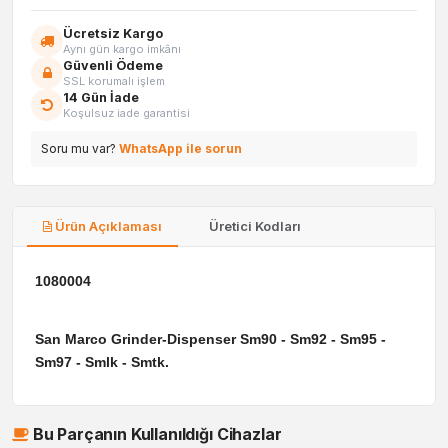
Ücretsiz Kargo
Aynı gün kargo imkânı
Güvenli Ödeme
SSL korumalı işlem
14 Gün İade
Koşulsuz iade garantisi
Soru mu var?
WhatsApp ile sorun
Ürün Açıklaması
Üretici Kodları
1080004
San Marco Grinder-Dispenser Sm90 - Sm92 - Sm95 -
Sm97 - Smlk - Smtk.
Bu Parçanın Kullanıldığı Cihazlar