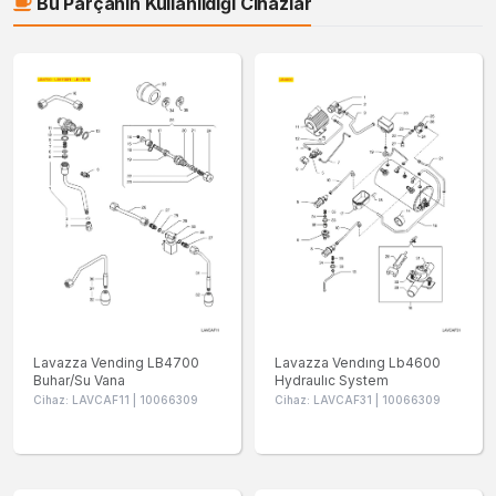
Bu Parçanın Kullanıldığı Cihazlar
Lavazza Vending LB4700
Lavazza Vendıng Lb4600
Buhar/Su Vana
Hydraulıc System
Cihaz: LAVCAF11 | 10066309
Cihaz: LAVCAF31 | 10066309