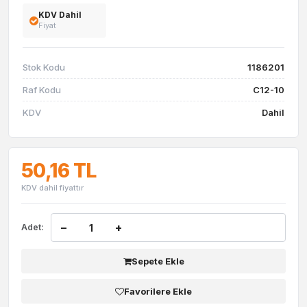
KDV Dahil
Fiyat
Stok Kodu
1186201
Raf Kodu
C12-10
KDV
Dahil
50,16 TL
KDV dahil fiyattır
−
+
Adet:
Sepete Ekle
Favorilere Ekle