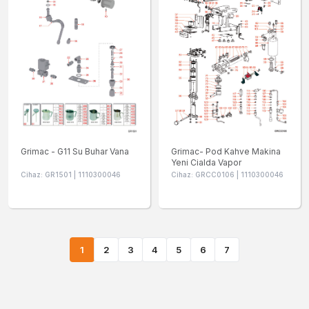
Grimac - G11 Su Buhar Vana
Grimac- Pod Kahve Makina
Yeni Cialda Vapor
Cihaz: GR1501 | 1110300046
Cihaz: GRCC0106 | 1110300046
1
2
3
4
5
6
7