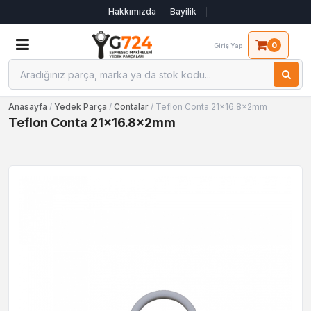
Hakkımızda
Bayilik
0
Giriş Yap
Anasayfa
/
Yedek Parça
/
Contalar
/ Teflon Conta 21x16.8x2mm
Teflon Conta 21x16.8x2mm