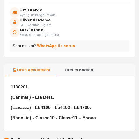
Hızlı Kargo
Aynı gün kargo imkânı
Güvenli Ödeme
SSL korumalı işlem
14 Gün İade
Koşulsuz iade garantisi
Soru mu var?
WhatsApp ile sorun
Ürün Açıklaması
Üretici Kodları
1186201
(Carimali) - Eta Beta.
(Lavazza) - Lb4100 - Lb4103 - Lb4700.
(Rancilio) - Classe10 - Classe11 – Epoca.