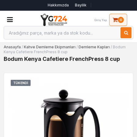
Hakkımızda
Bayilik
0
Giriş Yap
Anasayfa
/
Kahve Demleme Ekipmanları
/
Demleme Kapları
/ Bodum
Kenya Cafetiere FrenchPress 8 cup
Bodum Kenya Cafetiere FrenchPress 8 cup
TÜKENDI