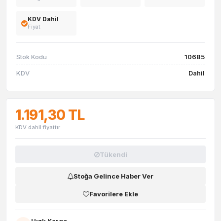
KDV Dahil
Fiyat
Stok Kodu
10685
KDV
Dahil
1.191,30 TL
KDV dahil fiyattır
Tükendi
Stoğa Gelince Haber Ver
Favorilere Ekle