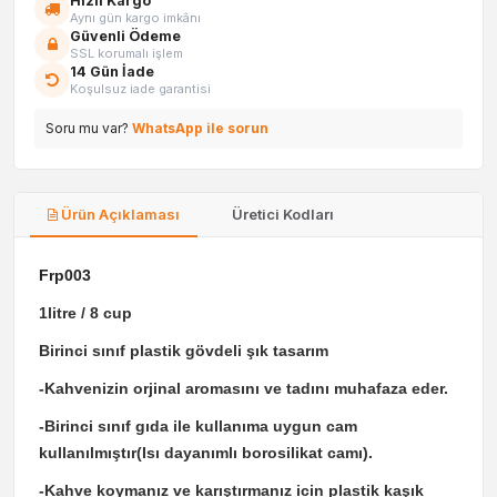
Hızlı Kargo
Aynı gün kargo imkânı
Güvenli Ödeme
SSL korumalı işlem
14 Gün İade
Koşulsuz iade garantisi
Soru mu var?
WhatsApp ile sorun
Ürün Açıklaması
Üretici Kodları
Frp003
1litre / 8 cup
Birinci sınıf plastik gövdeli şık tasarım
-Kahvenizin orjinal aromasını ve tadını muhafaza eder.
-Birinci sınıf gıda ile kullanıma uygun cam
kullanılmıştır(Isı dayanımlı borosilikat camı).
-Kahve koymanız ve karıştırmanız icin plastik kaşık