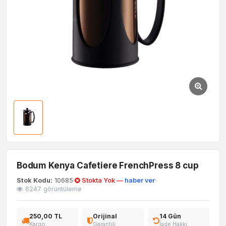
Bodum Kenya Cafetiere FrenchPress 8 cup
Stok Kodu:
10685
Stokta Yok —
haber ver
6247 görüntüleme
250,00 TL
Orijinal
14 Gün
Kargo
Garantili
İade Hakkı