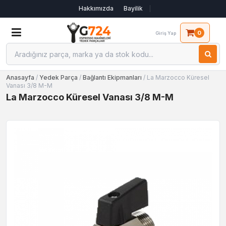
Hakkımızda
Bayilik
0
Giriş Yap
Anasayfa
/
Yedek Parça
/
Bağlantı Ekipmanları
/ La Marzocco Küresel
Vanası 3/8 M-M
La Marzocco Küresel Vanası 3/8 M-M