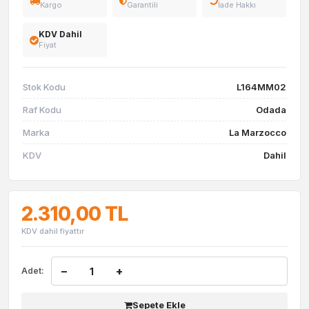
Kargo
Garantili
İade Hakkı
KDV Dahil
Fiyat
Stok Kodu
L164MM02
Raf Kodu
Odada
Marka
La Marzocco
KDV
Dahil
2.310,00 TL
KDV dahil fiyattır
−
+
Adet:
Sepete Ekle