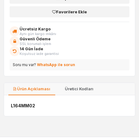
Favorilere Ekle
Ücretsiz Kargo
Aynı gün kargo imkânı
Güvenli Ödeme
SSL korumalı işlem
14 Gün İade
Koşulsuz iade garantisi
Soru mu var?
WhatsApp ile sorun
Ürün Açıklaması
Üretici Kodları
L164MM02