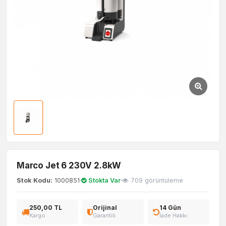
Marco Jet 6 230V 2.8kW
Stok Kodu:
1000851
Stokta Var
709 görüntüleme
250,00 TL
Orijinal
14 Gün
Kargo
Garantili
İade Hakkı