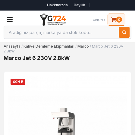
Hakkımızda
Bayilik
0
Giriş Yap
Anasayfa
/
Kahve Demleme Ekipmanları
/
Marco
/ Marco Jet 6 230V
2.8kW
Marco Jet 6 230V 2.8kW
SON 1!