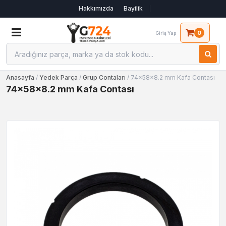
Hakkımızda
Bayilik
0
Giriş Yap
Anasayfa
/
Yedek Parça
/
Grup Contaları
/ 74x58x8.2 mm Kafa Contası
74x58x8.2 mm Kafa Contası