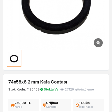
74x58x8.2 mm Kafa Contası
Stok Kodu:
1186452
Stokta Var
27129 görüntüleme
250,00 TL
Orijinal
14 Gün
Kargo
Garantili
İade Hakkı