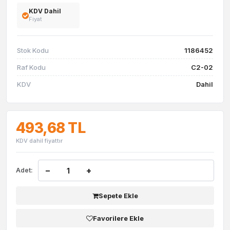
KDV Dahil
Fiyat
Stok Kodu
1186452
Raf Kodu
C2-02
KDV
Dahil
493,68 TL
KDV dahil fiyattır
−
+
Adet:
Sepete Ekle
Favorilere Ekle