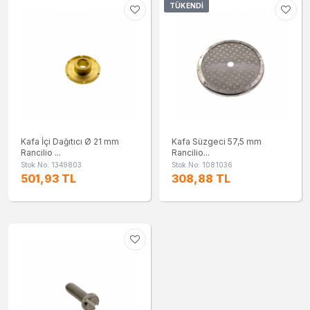
TÜKENDI
Kafa İçi Dağıtıcı Ø 21 mm
Kafa Süzgeci 57,5 mm
Rancilio ...
Rancilio...
Stok No: 1349803
Stok No: 1081036
501,93 TL
308,88 TL