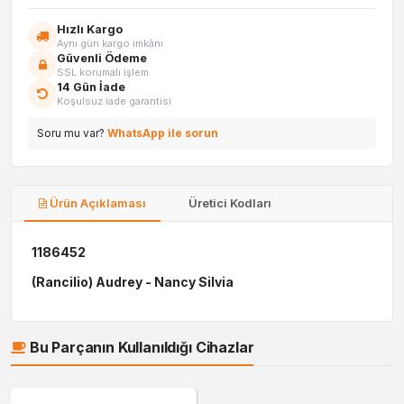
Hızlı Kargo
Aynı gün kargo imkânı
Güvenli Ödeme
SSL korumalı işlem
14 Gün İade
Koşulsuz iade garantisi
Soru mu var?
WhatsApp ile sorun
Ürün Açıklaması
Üretici Kodları
1186452
(Rancilio) Audrey - Nancy Silvia
Bu Parçanın Kullanıldığı Cihazlar