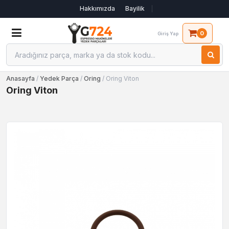
Hakkımızda
Bayilik
0
Giriş Yap
Anasayfa
/
Yedek Parça
/
Oring
/ Oring Viton
Oring Viton