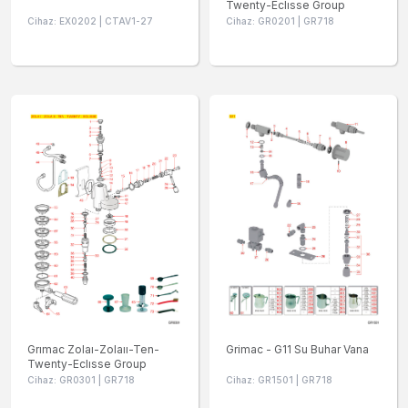
Twenty-Eclısse Group
Cihaz: EX0202 | CTAV1-27
Cihaz: GR0201 | GR718
Grımac Zolaı-Zolaıı-Ten-
Grimac - G11 Su Buhar Vana
Twenty-Eclısse Group
Cihaz: GR0301 | GR718
Cihaz: GR1501 | GR718