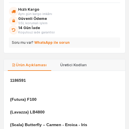
Hızlı Kargo
Aynı gün kargo imkânı
Güvenli Ödeme
SSL korumalı işlem
14 Gün İade
Koşulsuz iade garantisi
Soru mu var?
WhatsApp ile sorun
Ürün Açıklaması
Üretici Kodları
1186591
(Futura) F100
(Lavazza) LB4800
(Scala) Butterfly – Carmen - Eroica - Iris