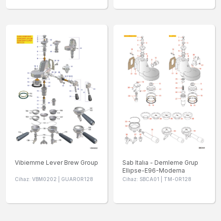
Vibiemme Lever Brew Group
Sab Italıa - Demleme Grup
Ellıpse-E96-Moderna
Cihaz: VBM0202 | GUAROR128
Cihaz: SBCA01 | TM-OR128