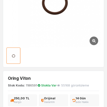
Oring Viton
Stok Kodu:
1186591
Stokta Var
55168 görüntüleme
250,00 TL
Orijinal
14 Gün
Kargo
Garantili
İade Hakkı