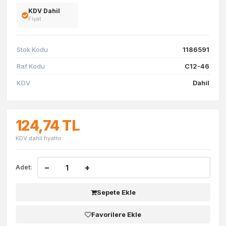
KDV Dahil
Fiyat
Stok Kodu
1186591
Raf Kodu
C12-46
KDV
Dahil
124,74 TL
KDV dahil fiyattır
−
+
Adet:
Sepete Ekle
Favorilere Ekle