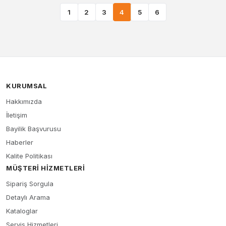
1
2
3
4
5
6
KURUMSAL
Hakkımızda
İletişim
Bayilik Başvurusu
Haberler
Kalite Politikası
MÜŞTERI HIZMETLERI
Sipariş Sorgula
Detaylı Arama
Kataloglar
Servis Hizmetleri