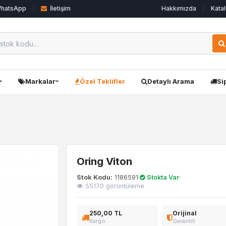
hatsApp
İletişim
Hakkımızda
Katal
Markalar
Özel Teklifler
Detaylı Arama
Si
Oring Viton
Stok Kodu:
1186591
Stokta Var
55170 görüntüleme
250,00 TL
Orijinal
Kargo
Garantili