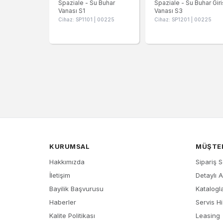
Spaziale - Su Buhar
Spaziale - Su Buhar Giri
Vanası S1
Vanası S3
Cihaz: SP1101 | 00225
Cihaz: SP1201 | 00225
KURUMSAL
MÜŞTER
Hakkımızda
Sipariş 
İletişim
Detaylı 
Bayilik Başvurusu
Katalogl
Haberler
Servis Hi
Kalite Politikası
Leasing