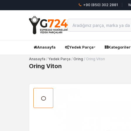
+90 (850) 302 2881
W
Anasayfa
Yedek Parça
Kategoriler
Anasayfa
/
Yedek Parça
/
Oring
/ Oring Viton
Oring Viton