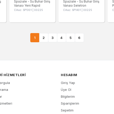
ş
Spazıale - Su Buhar Giriş
Spaziale - Su Buhar Giriş
S
Vanası Yeni Rapid
Vanası Seletron
P
Cihaz: SP1301 | 00225
Cihaz: SP1401 | 00225
C
1
2
3
4
5
6
I HIZMETLERI
HESABIM
Sorgula
Giriş Yap
Arama
Üye Ol
ar
Bilgilerim
zmetleri
Siparişlerim
Sepetim