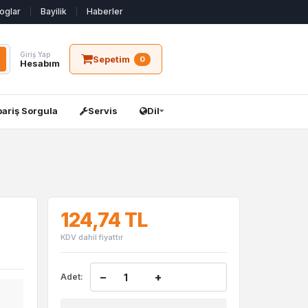
oglar
Bayilik
Haberler
Giriş Yap
Sepetim
0
Hesabım
pariş Sorgula
Servis
Dil
124,74 TL
KDV dahil fiyattır
−
+
Adet: