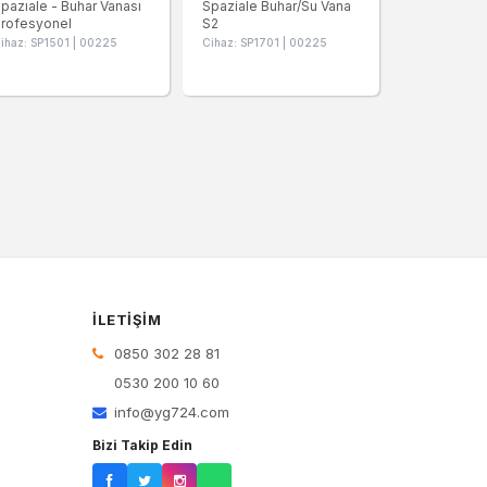
pazıale - Buhar Vanası
Spaziale Buhar/Su Vana
rofesyonel
S2
ihaz: SP1501 | 00225
Cihaz: SP1701 | 00225
İLETIŞIM
0850 302 28 81
0530 200 10 60
info@yg724.com
Bizi Takip Edin