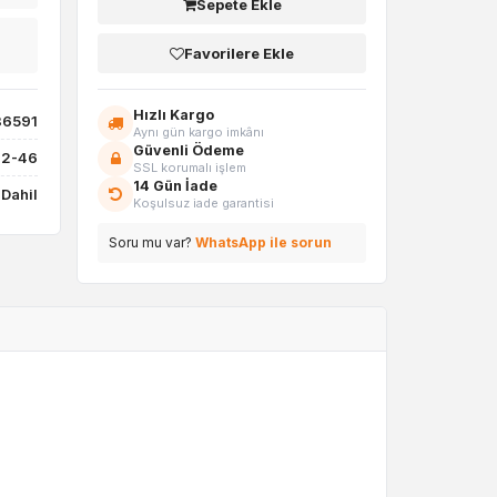
Sepete Ekle
Favorilere Ekle
Hızlı Kargo
86591
Aynı gün kargo imkânı
Güvenli Ödeme
12-46
SSL korumalı işlem
14 Gün İade
Dahil
Koşulsuz iade garantisi
Soru mu var?
WhatsApp ile sorun