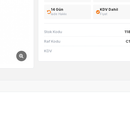
14 Gün
KDV Dahil
İade Hakkı
Fiyat
Stok Kodu
11
Raf Kodu
C
KDV