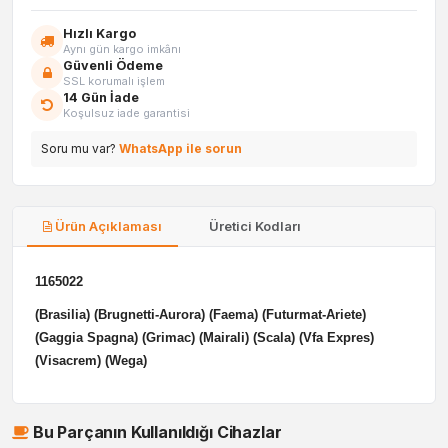
Hızlı Kargo
Aynı gün kargo imkânı
Güvenli Ödeme
SSL korumalı işlem
14 Gün İade
Koşulsuz iade garantisi
Soru mu var?
WhatsApp ile sorun
Ürün Açıklaması
Üretici Kodları
1165022
(Brasilia) (Brugnetti-Aurora) (Faema) (Futurmat-Ariete)
(Gaggia Spagna) (Grimac) (Mairali) (Scala) (Vfa Expres)
(Visacrem) (Wega)
Bu Parçanın Kullanıldığı Cihazlar