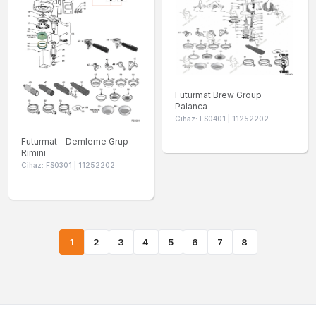
Futurmat Brew Group
Palanca
Cihaz: FS0401 | 11252202
Futurmat - Demleme Grup -
Rimini
Cihaz: FS0301 | 11252202
1
2
3
4
5
6
7
8