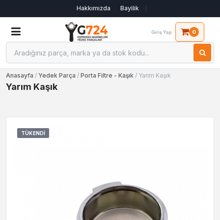
Hakkımızda
Bayilik
0
Giriş Yap
Anasayfa
/
Yedek Parça
/
Porta Filtre - Kaşık
/ Yarım Kaşık
Yarım Kaşık
TÜKENDI