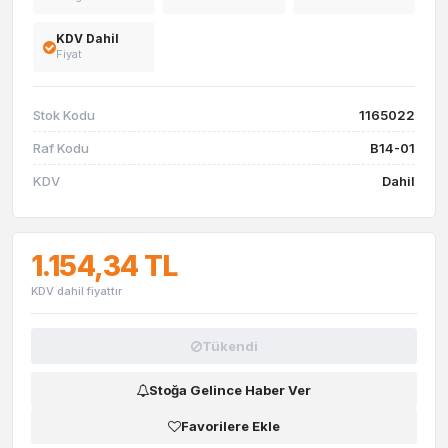
KDV Dahil
Fiyat
Stok Kodu
1165022
Raf Kodu
B14-01
KDV
Dahil
1.154,34 TL
KDV dahil fiyattır
Tükendi
Stoğa Gelince Haber Ver
Favorilere Ekle