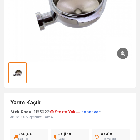
Yarım Kaşık
Stok Kodu:
1165022
Stokta Yok —
haber ver
65485 görüntüleme
250,00 TL
Orijinal
14 Gün
Kargo
Garantili
İade Hakkı