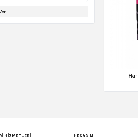
Ver
Hari
I HIZMETLERI
HESABIM