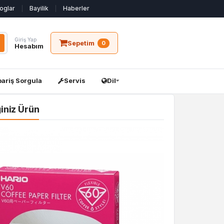
oglar
Bayilik
Haberler
Giriş Yap
Sepetim
0
Hesabım
pariş Sorgula
Servis
Dil
ğiniz Ürün