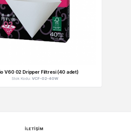
o V60 02 Dripper Filtresi (40 adet)
Stok Kodu:
VCF-02-40W
İLETIŞIM