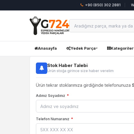
+90 (850) 302 2881
W
Anasayfa
Yedek Parça
Kategoriler
Stok Haber Talebi
Ürün stoğa girince size haber verelim
Ürün tekrar stoklarımıza girdiğinde telefonunuza
Adınız Soyadınız
*
Telefon Numaranız
*