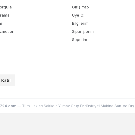
Sorgula
Giriş Yap
Arama
Üye Ol
ar
Bilgilerim
zmetleri
Siparişlerim
Sepetim
Katıl
724.com
— Tüm Hakları Saklıdır. Yılmaz Grup Endüstriyel Makine San. ve Dış Ti