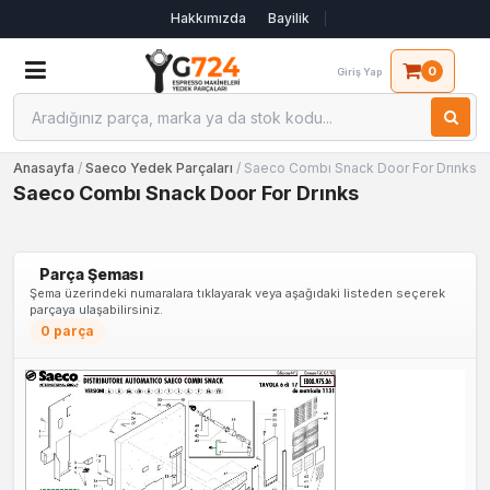
Hakkımızda
Bayilik
0
Giriş Yap
Anasayfa
/
Saeco Yedek Parçaları
/ Saeco Combı Snack Door For Drınks
Saeco Combı Snack Door For Drınks
Parça Şeması
Şema üzerindeki numaralara tıklayarak veya aşağıdaki listeden seçerek
parçaya ulaşabilirsiniz.
0 parça