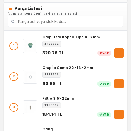
Parça Listesi
Numaralar şema üzerindeki işaretlerle eşleşir.
Grup Üstü Kapalı Tıpa ø 16 mm
1439001
1
320.76 TL
YOK
Grup İç Conta 22x16x2mm
1186326
2
64.68 TL
VAR
Filtre 8.5x22mm
1160517
3
184.14 TL
VAR
Oring