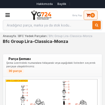
Hakkımızda
Bayilik
0
Giriş Yap
Anasayfa
/
BFC Yedek Parçaları
/ Bfc Group Lira-Classica-Monza
Bfc Group Lira-Classica-Monza
Parça Şeması
Şema üzerindeki numaralara tıklayarak veya aşağıdaki listeden seçerek
parçaya ulaşabilirsiniz.
30 parça