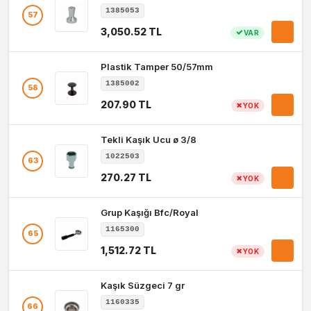
1385053
57
3,050.52 TL
VAR
Plastik Tamper 50/57mm
1385002
58
207.90 TL
YOK
Tekli Kaşık Ucu ø 3/8
1022503
63
270.27 TL
YOK
Grup Kaşığı Bfc/Royal
1165300
65
1,512.72 TL
YOK
Kaşık Süzgeci 7 gr
1160335
66