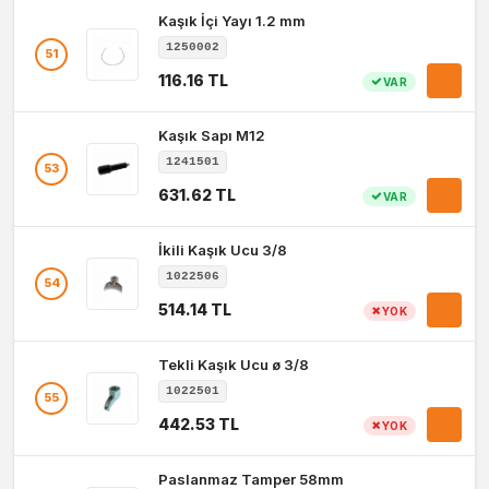
Kaşık İçi Yayı 1.2 mm
1250002
51
116.16 TL
VAR
Kaşık Sapı M12
1241501
53
631.62 TL
VAR
İkili Kaşık Ucu 3/8
1022506
54
514.14 TL
YOK
Tekli Kaşık Ucu ø 3/8
1022501
55
442.53 TL
YOK
Paslanmaz Tamper 58mm