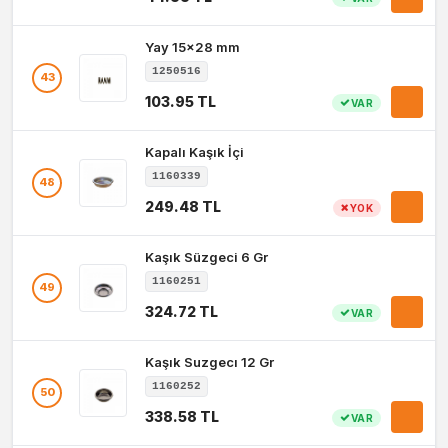
Yay 15x28 mm
1250516
43
103.95 TL
VAR
Kapalı Kaşık İçi
1160339
48
249.48 TL
YOK
Kaşık Süzgeci 6 Gr
1160251
49
324.72 TL
VAR
Kaşık Suzgecı 12 Gr
1160252
50
338.58 TL
VAR