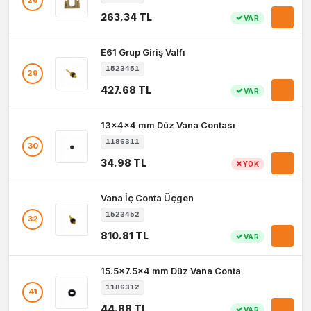
26
263.34 TL
VAR
E61 Grup Giriş Valfı
1523451
29
427.68 TL
VAR
13x4x4 mm Düz Vana Contası
1186311
30
34.98 TL
YOK
Vana İç Conta Üçgen
1523452
32
810.81 TL
VAR
15.5x7.5x4 mm Düz Vana Conta
1186312
41
44.88 TL
VAR