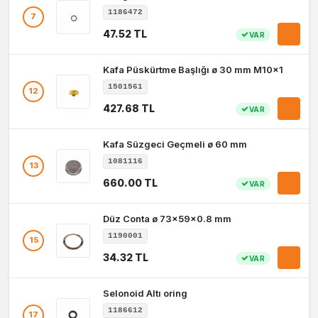
1186472
7
47.52 TL
VAR
Kafa Püskürtme Başlığı ø 30 mm M10x1
1501561
12
427.68 TL
VAR
Kafa Süzgeci Geçmeli ø 60 mm
1081116
13
660.00 TL
VAR
Düz Conta ø 73x59x0.8 mm
1190001
15
34.32 TL
VAR
Selonoid Altı oring
1186612
17