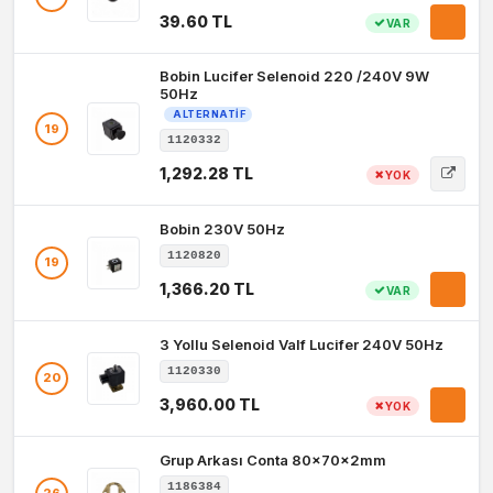
39.60 TL
VAR
Bobin Lucifer Selenoid 220 /240V 9W
50Hz
ALTERNATIF
19
1120332
1,292.28 TL
YOK
Bobin 230V 50Hz
1120820
19
1,366.20 TL
VAR
3 Yollu Selenoid Valf Lucifer 240V 50Hz
1120330
20
3,960.00 TL
YOK
Grup Arkası Conta 80x70x2mm
1186384