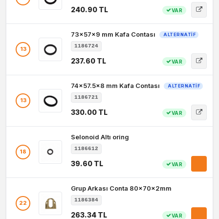
240.90 TL
VAR
73x57x9 mm Kafa Contası
ALTERNATIF
1186724
13
237.60 TL
VAR
74x57.5x8 mm Kafa Contası
ALTERNATIF
1186721
13
330.00 TL
VAR
Selonoid Altı oring
1186612
18
39.60 TL
VAR
Grup Arkası Conta 80x70x2mm
1186384
22
263.34 TL
VAR