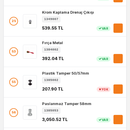
Krom Kaplama Drenaj Çıkışı
1349007
25
539.55 TL
VAR
Fırça Metal
1384002
53
392.04 TL
VAR
Plastik Tamper 50/57mm
1385002
55
207.90 TL
YOK
Paslanmaz Tamper 58mm
1385053
56
3,050.52 TL
VAR