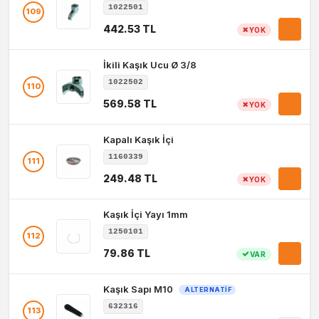
1022501
109
442.53 TL
YOK
İkili Kaşık Ucu Ø 3/8
1022502
110
569.58 TL
YOK
Kapalı Kaşık İçi
1160339
111
249.48 TL
YOK
Kaşık İçi Yayı 1mm
1250101
112
79.86 TL
VAR
Kaşık Sapı M10
ALTERNATIF
632316
113