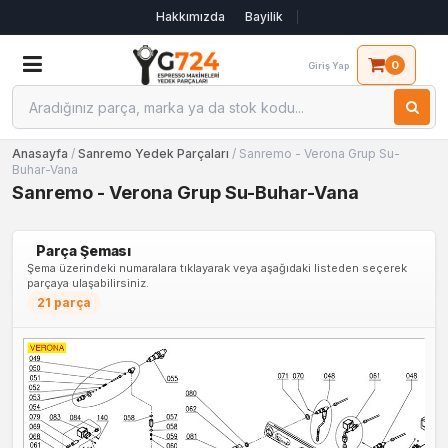
Hakkımızda
Bayilik
0
Giriş Yap
Anasayfa
/
Sanremo Yedek Parçaları
/ Sanremo - Verona Grup Su-
Buhar-Vana
Sanremo - Verona Grup Su-Buhar-Vana
Parça Şeması
Şema üzerindeki numaralara tıklayarak veya aşağıdaki listeden seçerek
parçaya ulaşabilirsiniz.
21 parça