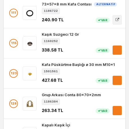
73x57x8 mm Kafa Contası
ALTERNATIF
1186722
111
240.90 TL
VAR
Kaşık Suzgecı 12 Gr
1160252
115
338.58 TL
VAR
Kafa Püskürtme Başlığı ø 30 mm M10x1
1501561
123
427.68 TL
VAR
Grup Arkası Conta 80x70x2mm
1186384
128
263.34 TL
VAR
Kapalı Kaşık İçi