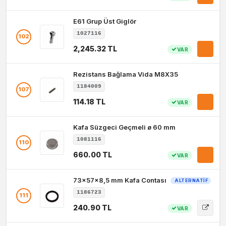
E61 Grup Üst Giglör
1027116
102
2,245.32 TL
VAR
Rezistans Bağlama Vida M8X35
1184009
107
114.18 TL
VAR
Kafa Süzgeci Geçmeli ø 60 mm
1081116
110
660.00 TL
VAR
73x57x8,5 mm Kafa Contası
ALTERNATIF
1186723
111
240.90 TL
VAR