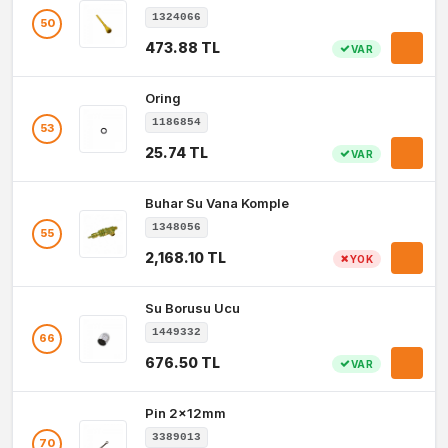
1324066
50
473.88 TL
VAR
Oring
1186854
53
25.74 TL
VAR
Buhar Su Vana Komple
1348056
55
2,168.10 TL
YOK
Su Borusu Ucu
1449332
66
676.50 TL
VAR
Pin 2x12mm
3389013
70