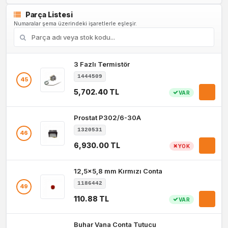
Parça Listesi
Numaralar şema üzerindeki işaretlerle eşleşir.
3 Fazlı Termistör
1444509
45
5,702.40 TL
VAR
Prostat P302/6-30A
1320531
46
6,930.00 TL
YOK
12,5x5,8 mm Kırmızı Conta
1186442
49
110.88 TL
VAR
Buhar Vana Conta Tutucu