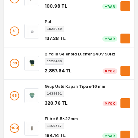
100.98 TL
VAR
Pul
1528059
81
137.28 TL
VAR
2 Yollu Selenoid Lucifer 240V 50Hz
1120460
83
2,857.64 TL
YOK
Grup Üstü Kapalı Tıpa ø 16 mm
1439001
98
320.76 TL
YOK
Filtre 8.5x22mm
1160517
100
184.14 TL
VAR