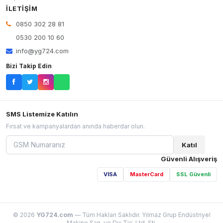
İLETIŞIM
0850 302 28 81
0530 200 10 60
info@yg724.com
Bizi Takip Edin
SMS Listemize Katılın
Fırsat ve kampanyalardan anında haberdar olun.
Katıl
Güvenli Alışveriş
VISA
MasterCard
SSL Güvenli
© 2026
YG724.com
— Tüm Hakları Saklıdır. Yılmaz Grup Endüstriyel
Makine San. ve Dış Tic. Ltd. Şti.