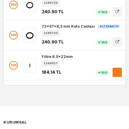
1186722
100
240.90 TL
VAR
73x57x8,5 mm Kafa Contası
ALTERNATIF
1186723
100
240.90 TL
VAR
Filtre 8.5x22mm
1160517
105
184.14 TL
VAR
KURUMSAL