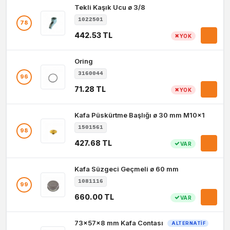
Tekli Kaşık Ucu ø 3/8
1022501
78
442.53 TL
YOK
Oring
3160044
96
71.28 TL
YOK
Kafa Püskürtme Başlığı ø 30 mm M10x1
1501561
98
427.68 TL
VAR
Kafa Süzgeci Geçmeli ø 60 mm
1081116
99
660.00 TL
VAR
73x57x8 mm Kafa Contası
ALTERNATIF