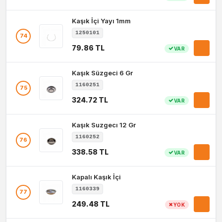
Kaşık İçi Yayı 1mm
1250101
74
79.86 TL
VAR
Kaşık Süzgeci 6 Gr
1160251
75
324.72 TL
VAR
Kaşık Suzgecı 12 Gr
1160252
76
338.58 TL
VAR
Kapalı Kaşık İçi
1160339
77
249.48 TL
YOK