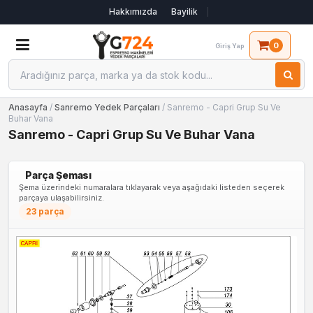
Hakkımızda
Bayilik
0
Giriş Yap
Anasayfa
/
Sanremo Yedek Parçaları
/ Sanremo - Capri Grup Su Ve
Buhar Vana
Sanremo - Capri Grup Su Ve Buhar Vana
Parça Şeması
Şema üzerindeki numaralara tıklayarak veya aşağıdaki listeden seçerek
parçaya ulaşabilirsiniz.
23 parça