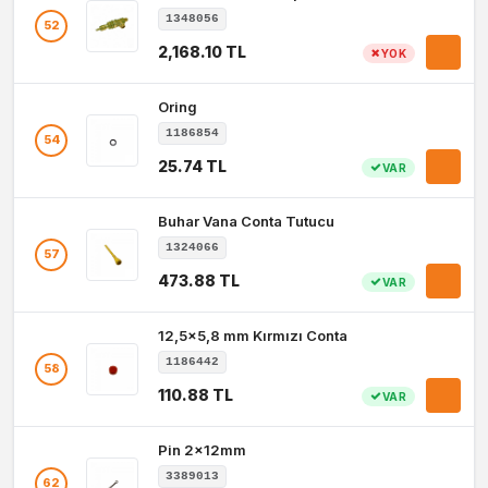
1348056
52
2,168.10 TL
YOK
Oring
1186854
54
25.74 TL
VAR
Buhar Vana Conta Tutucu
1324066
57
473.88 TL
VAR
12,5x5,8 mm Kırmızı Conta
1186442
58
110.88 TL
VAR
Pin 2x12mm
3389013
62