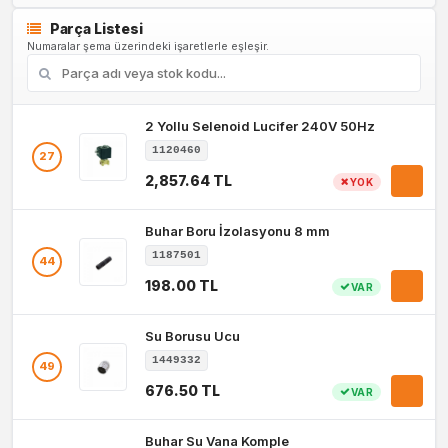
Parça Listesi
Numaralar şema üzerindeki işaretlerle eşleşir.
2 Yollu Selenoid Lucifer 240V 50Hz
1120460
27
2,857.64 TL
YOK
Buhar Boru İzolasyonu 8 mm
1187501
44
198.00 TL
VAR
Su Borusu Ucu
1449332
49
676.50 TL
VAR
Buhar Su Vana Komple