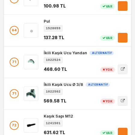
100.98 TL
VAR
Pul
1528059
64
137.28 TL
VAR
İkili Kaşık Ucu Yandan
ALTERNATIF
1022524
71
468.60 TL
YOK
İkili Kaşık Ucu Ø 3/8
ALTERNATIF
1022502
71
569.58 TL
YOK
Kaşık Sapı M12
1241501
72
631.62 TL
VAR