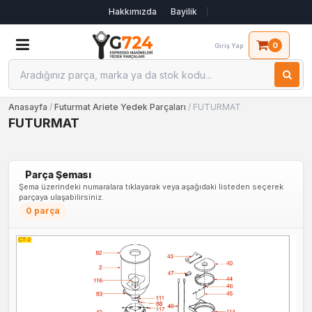
Hakkımızda
Bayilik
0
Giriş Yap
Anasayfa
/
Futurmat Ariete Yedek Parçaları
/ FUTURMAT
FUTURMAT
Parça Şeması
Şema üzerindeki numaralara tıklayarak veya aşağıdaki listeden seçerek
parçaya ulaşabilirsiniz.
0 parça