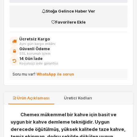
Stoğa Gelince Haber Ver
Favorilere Ekle
Ücretsiz Kargo
Aynı gün kargo imkânı
Güvenli Ödeme
SSL korumalı işlem
14 Gün İade
Koşulsuz iade garantisi
Soru mu var?
WhatsApp ile sorun
Ürün Açıklaması
Üretici Kodları
Chemex mükemmel bir kahve için basit ve
uygun bir kahve demleme tekniğidir. Uygun
derecede öğütülmüş, yüksek kalitede taze kahve,
temiz ekipman, doğru şekilde dökülen uygun