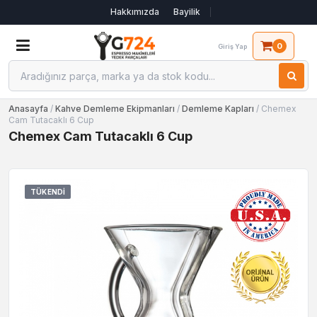
Hakkımızda
Bayilik
0
Giriş Yap
Anasayfa
/
Kahve Demleme Ekipmanları
/
Demleme Kapları
/ Chemex
Cam Tutacaklı 6 Cup
Chemex Cam Tutacaklı 6 Cup
TÜKENDI