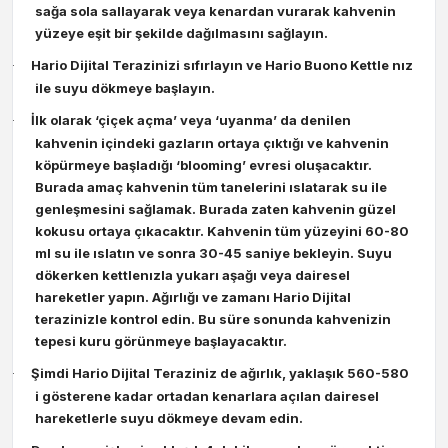
sağa sola sallayarak veya kenardan vurarak kahvenin
yüzeye eşit bir şekilde dağılmasını sağlayın.
Hario Dijital Terazinizi sıfırlayın ve Hario Buono Kettle nız
·
ile suyu dökmeye başlayın.
İlk olarak ‘çiçek açma’ veya ‘uyanma’ da denilen
·
kahvenin içindeki gazların ortaya çıktığı ve kahvenin
köpürmeye başladığı ‘blooming’ evresi oluşacaktır.
Burada amaç kahvenin tüm tanelerini ıslatarak su ile
genleşmesini sağlamak. Burada zaten kahvenin güzel
kokusu ortaya çıkacaktır. Kahvenin tüm yüzeyini 60-80
ml su ile ıslatın ve sonra 30-45 saniye bekleyin. Suyu
dökerken kettlenızla yukarı aşağı veya dairesel
hareketler yapın. Ağırlığı ve zamanı Hario Dijital
terazinizle kontrol edin. Bu süre sonunda kahvenizin
tepesi kuru görünmeye başlayacaktır.
Şimdi Hario Dijital Teraziniz de ağırlık, yaklaşık 560-580
·
i gösterene kadar ortadan kenarlara açılan dairesel
hareketlerle suyu dökmeye devam edin.