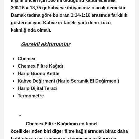
kişilik fincan için 300 ml olduğunu kabul edersek
300/16 = 18,75 gr kahveye ihtiyacımız olacak demektir.
Damak tadına göre bu oran 1:14-1:16 arasında farklılık
gösterebiliyor. Kahve iri taneli, yani deniz tuzu
kalınlığında olmalı.
Gerekli ekipmanlar
Chemex
Chemex Filtre Kağıdı
Hario Buono Kettle
Kahve Değirmeni (Hario Seramik El Değirmeni)
Hario Dijital Terazi
Termometre
Chemex Filtre Kağıdının en temel
özelliklerinden biri diğer filtre kağıtlarından biraz daha
hafif olması ve kahvenize istenmeyen yağların ve