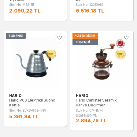
Stok No: MSS-1B
Stok No: 1235069
2.090,22 TL
6.516,18 TL
TÜKENDI
%14 İNDIRIM
TÜKENDI
HARIO
HARIO
Hario V60 Elektrikli Buono
Hario Canister Seramik
Kettle
Kahve Değirmeni
Stok No: EVKB-80E-HSV
Stok No: CMHN-4
5.361,84 TL
3.366,00 TL
2.894,76 TL