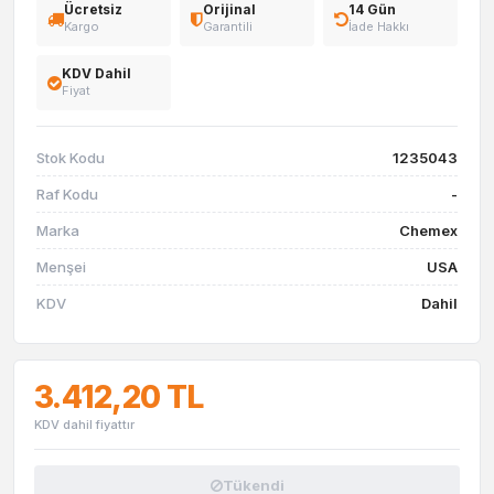
Ücretsiz
Orijinal
14 Gün
Kargo
Garantili
İade Hakkı
KDV Dahil
Fiyat
Stok Kodu
1235043
Raf Kodu
-
Marka
Chemex
Menşei
USA
KDV
Dahil
3.412,20 TL
KDV dahil fiyattır
Tükendi