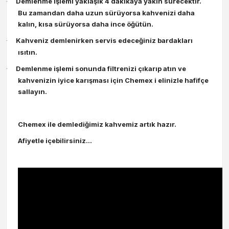
Demlenme işlemi yaklaşık 4 dakikaya yakın sürecektir.
·
Bu zamandan daha uzun sürüyorsa kahvenizi daha
kalın, kısa sürüyorsa daha ince öğütün.
Kahveniz demlenirken servis edeceğiniz bardakları
·
ısıtın.
Demlenme işlemi sonunda filtrenizi çıkarıp atın ve
·
kahvenizin iyice karışması için Chemex i elinizle hafifçe
sallayın.
Chemex ile demlediğimiz kahvemiz artık hazır.
Afiyetle içebilirsiniz…