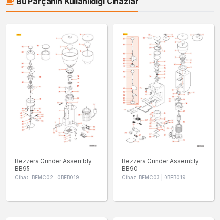
Bu Parçanın Kullanıldığı Cihazlar
Bezzera Grınder Assembly
Bezzera Grınder Assembly
BB95
BB90
Cihaz: BEMC02 | 0BEB019
Cihaz: BEMC03 | 0BEB019