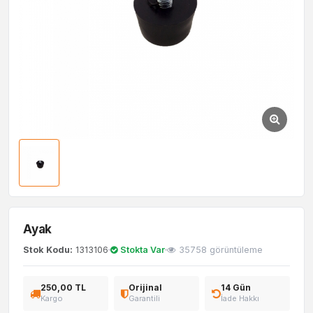
Ayak
Stok Kodu:
1313106
Stokta Var
35758 görüntüleme
250,00 TL
Orijinal
14 Gün
Kargo
Garantili
İade Hakkı