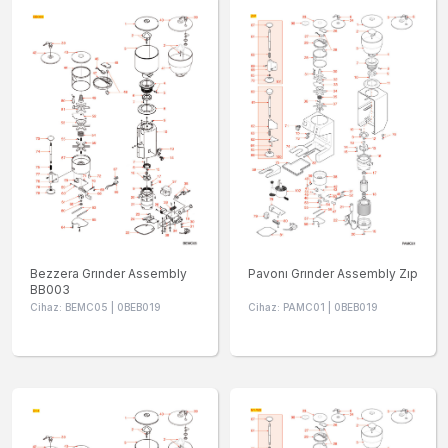
Bezzera Grınder Assembly
Pavonı Grınder Assembly Zıp
BB003
Cihaz: BEMC05 | 0BEB019
Cihaz: PAMC01 | 0BEB019