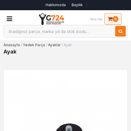
Hakkımızda
Bayilik
0
Giriş Yap
Anasayfa
/
Yedek Parça
/
Ayaklar
/ Ayak
Ayak