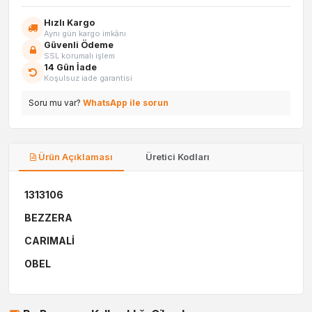
Hızlı Kargo
Aynı gün kargo imkânı
Güvenli Ödeme
SSL korumalı işlem
14 Gün İade
Koşulsuz iade garantisi
Soru mu var?
WhatsApp ile sorun
Ürün Açıklaması
Üretici Kodları
1313106
BEZZERA
CARIMALİ
OBEL