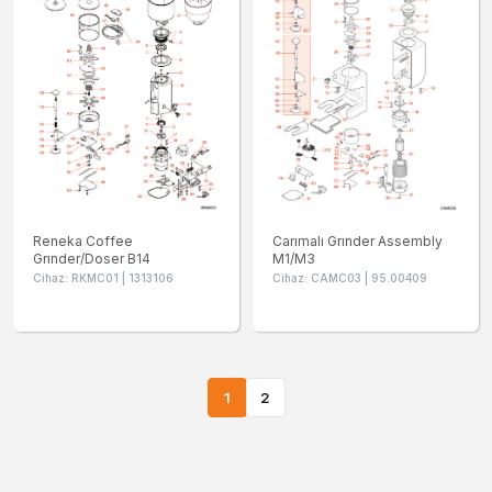
Reneka Coffee
Carımalı Grınder Assembly
Grınder/Doser B14
M1/M3
Cihaz: RKMC01 | 1313106
Cihaz: CAMC03 | 95.00409
1
2