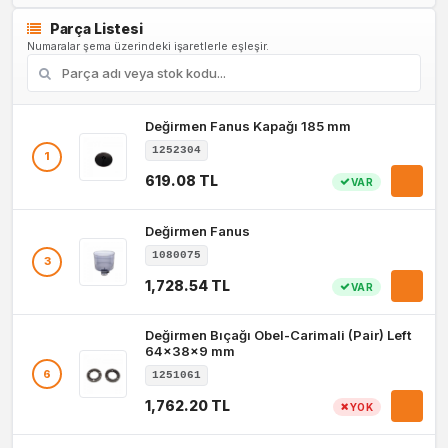
Parça Listesi
Numaralar şema üzerindeki işaretlerle eşleşir.
Değirmen Fanus Kapağı 185 mm
1252304
1
619.08 TL
VAR
Değirmen Fanus
1080075
3
1,728.54 TL
VAR
Değirmen Bıçağı Obel-Carimali (Pair) Left
64x38x9 mm
6
1251061
1,762.20 TL
YOK