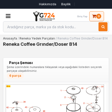
Hakkımızda
Bayilik
0
Giriş Yap
Anasayfa
/
Reneka Yedek Parçaları
/ Reneka Coffee Grınder/Doser B14
Reneka Coffee Grınder/Doser B14
Parça Şeması
Şema üzerindeki numaralara tıklayarak veya aşağıdaki listeden seçerek
parçaya ulaşabilirsiniz.
6 parça