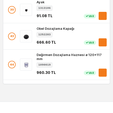
Ayak
1313106
30
91.08 TL
VAR
Obel Dozajlama Kapağı
1252283
43
666.60 TL
VAR
Değirmen Dozajlama Haznesi ø 120x117
mm
44
1090019
960.30 TL
VAR