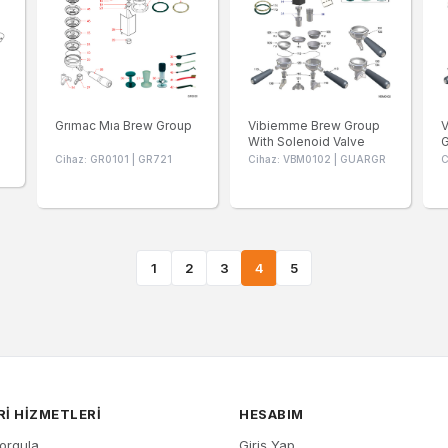
Grımac Mıa Brew Group
Vibiemme Brew Group
V
With Solenoid Valve
Cihaz: GR0101 | GR721
Cihaz: VBM0102 | GUARGR
C
1
2
3
4
5
I HIZMETLERI
HESABIM
Sorgula
Giriş Yap