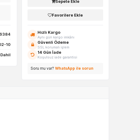
Sepete Ekle
Favorilere Ekle
Hızlı Kargo
86384
Aynı gün kargo imkânı
Güvenli Ödeme
D2-10
SSL korumalı işlem
14 Gün İade
Dahil
Koşulsuz iade garantisi
Soru mu var?
WhatsApp ile sorun