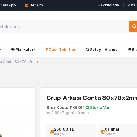
hatsApp
İletişim
Hakkımızda
Katal
Markalar
Özel Teklifler
Detaylı Arama
Si
ası Conta 80x70x2mm
Grup Arkası Conta 80x70x2m
Stok Kodu:
1186384
Stokta Var
118847 görüntüleme
250,00 TL
Orijinal
Kargo
Garantili