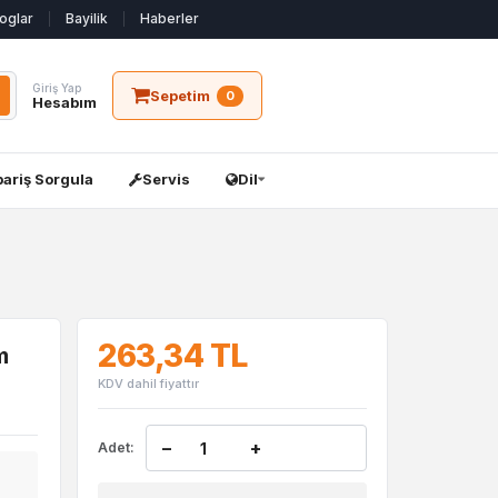
oglar
Bayilik
Haberler
Giriş Yap
Sepetim
0
Hesabım
pariş Sorgula
Servis
Dil
263,34 TL
m
KDV dahil fiyattır
−
+
Adet: