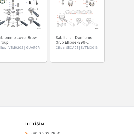
ibiemme Lever Brew
Sab Italıa - Demleme
Group
Grup Ellıpse-E96-
Moderna
ihaz: VBM0202 | GUARGR
Cihaz: SBCA01 | SVTMG016
İLETIŞIM
0850 302 28 81