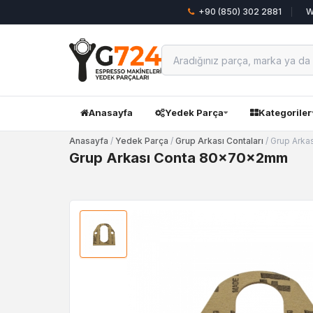
+90 (850) 302 2881
W
Anasayfa
Yedek Parça
Kategoriler
Anasayfa
/
Yedek Parça
/
Grup Arkası Contaları
/ Grup Ark
Grup Arkası Conta 80x70x2mm