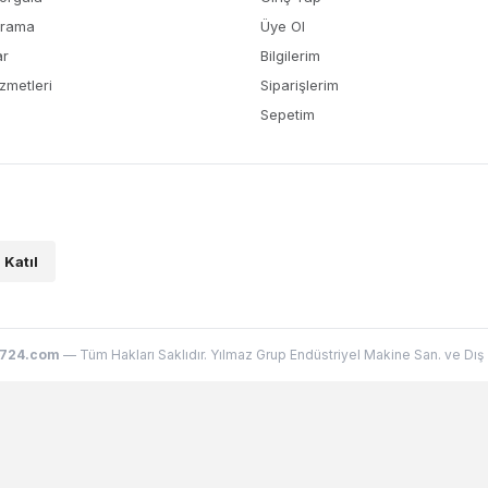
Arama
Üye Ol
ar
Bilgilerim
zmetleri
Siparişlerim
Sepetim
Katıl
724.com
— Tüm Hakları Saklıdır. Yılmaz Grup Endüstriyel Makine San. ve Dış Ti