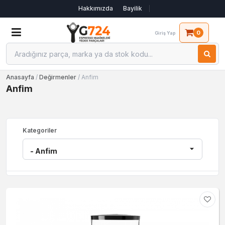
Hakkımızda
Bayilik
0
Giriş Yap
Anasayfa
/
Değirmenler
/ Anfim
Anfim
Kategoriler