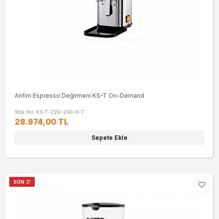
Anfim Espresso Değirmeni KS-T On-Demand
Stok No: KS-T-220-240-X-T
28.974,00 TL
Sepete Ekle
SON 2!