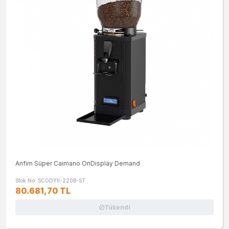
Anfim Süper Caimano OnDisplay Demand
Stok No: SCODYII-220B-ST
80.681,70 TL
Tükendi