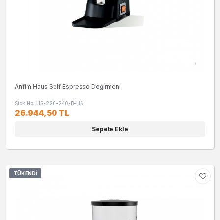
Anfim Haus Self Espresso Değirmeni
Stok No: HS-220-240-B-HS
26.944,50 TL
Sepete Ekle
TÜKENDI