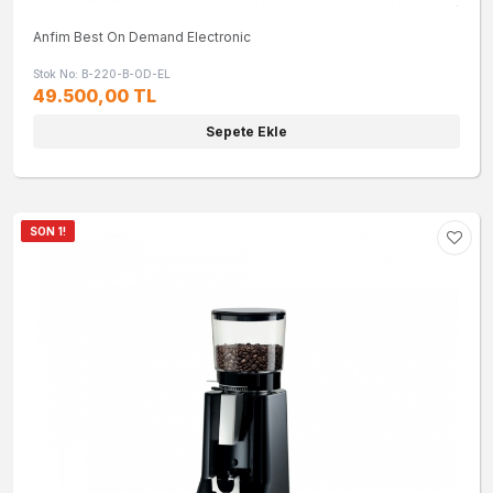
Anfim Best On Demand Electronic
Stok No: B-220-B-OD-EL
49.500,00 TL
Sepete Ekle
SON 1!