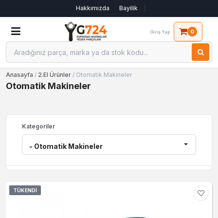
Hakkımızda
Bayilik
0
Giriş Yap
Anasayfa
/
2.El Ürünler
/ Otomatik Makineler
Otomatik Makineler
Kategoriler
TÜKENDI