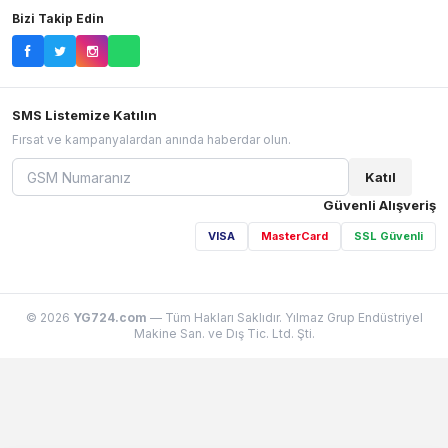
Bizi Takip Edin
SMS Listemize Katılın
Fırsat ve kampanyalardan anında haberdar olun.
Katıl
Güvenli Alışveriş
VISA
MasterCard
SSL Güvenli
© 2026
YG724.com
— Tüm Hakları Saklıdır. Yılmaz Grup Endüstriyel
Makine San. ve Dış Tic. Ltd. Şti.