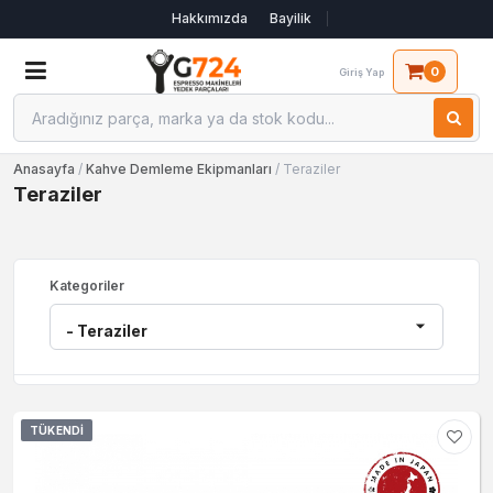
Hakkımızda
Bayilik
0
Giriş Yap
Anasayfa
/
Kahve Demleme Ekipmanları
/ Teraziler
Teraziler
Kategoriler
TÜKENDI