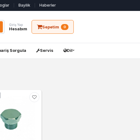
oglar
Bayilik
Haberler
Giriş Yap
Sepetim
0
Hesabım
pariş Sorgula
Servis
Dil