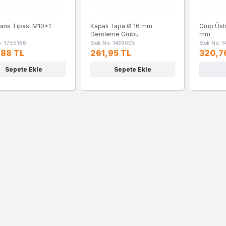
tans Tıpası M10x1
Kapalı Tapa Ø 16 mm
Grup Üst
Demleme Grubu
mm
o: 1755186
Stok No: 1439005
Stok No: 
,88 TL
261,95 TL
320,7
Sepete Ekle
Sepete Ekle