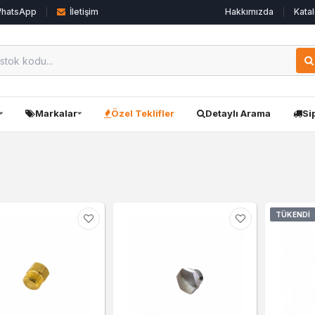
hatsApp
İletişim
Hakkımızda
Katal
Markalar
Özel Teklifler
Detaylı Arama
Si
TÜKENDI