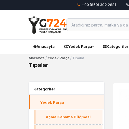
+90 (850) 302 2881
W
Anasayfa
Yedek Parça
Kategoriler
Anasayfa
/
Yedek Parça
/ Tıpalar
Tıpalar
Kategoriler
Yedek Parça
Açma Kapama Düğmesi