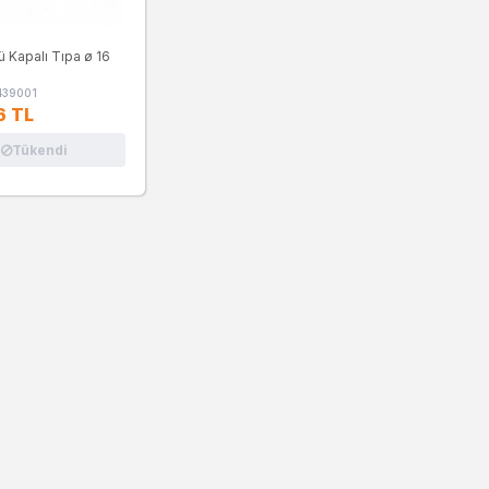
ü Kapalı Tıpa ø 16
1439001
6 TL
Tükendi