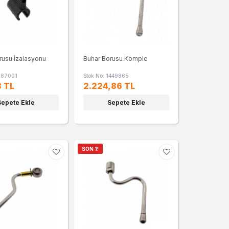
rusu İzalasyonu
Buhar Borusu Komple
1187001
Stok No: 1449865
8 TL
2.224,86 TL
Sepete Ekle
Sepete Ekle
SON 1!