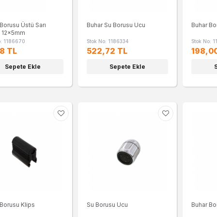
Borusu Üstü Sarı
Buhar Su Borusu Ucu
Buhar Bo
a 12x5mm
o: 1186670
Stok No: 1186334
Stok No: 
8 TL
522,72 TL
198,0
Sepete Ekle
Sepete Ekle
Borusu Klips
Su Borusu Ucu
Buhar Bo