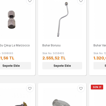
Su Çıkışı La Marzocco
Buhar Borusu
Buhar Va
o: 5098065
Stok No: 5058405
Stok No: 
1,56 TL
2.555,52 TL
1.320,
Sepete Ekle
Sepete Ekle
SON 3!