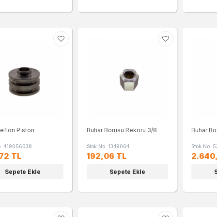
Teflon Pıston
Buhar Borusu Rekoru 3/8
Buhar Bo
o: 419056038
Stok No: 1349064
Stok No: 
72 TL
192,06 TL
2.640
Sepete Ekle
Sepete Ekle