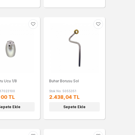
ru Ucu 1/8
Buhar Borusu Sol
537023100
Stok No: 5055351
,00 TL
2.438,04 TL
Sepete Ekle
Sepete Ekle