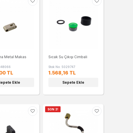
na Metal Makas
Sıcak Su Çıkışı Cimbali
1348066
Stok No: 5029747
00 TL
1.568,16 TL
Sepete Ekle
Sepete Ekle
SON 3!