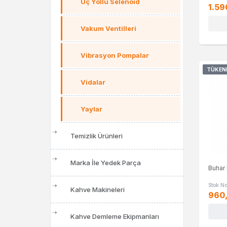
Üç Yollu Selenoid
1.59
Vakum Ventilleri
Vibrasyon Pompalar
TÜKEN
Vidalar
Yaylar
Temizlik Ürünleri
Marka İle Yedek Parça
Buhar
Stok N
Kahve Makineleri
960
Kahve Demleme Ekipmanları