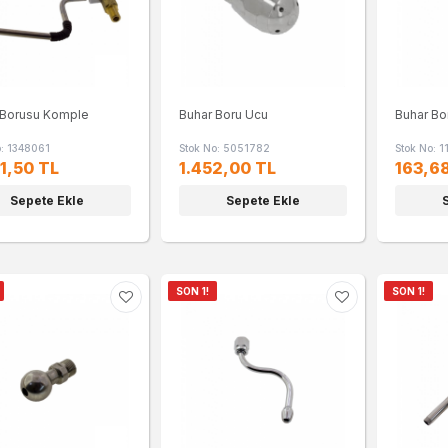
 Borusu Komple
Buhar Boru Ucu
Buhar Bo
o: 1348061
Stok No: 5051782
Stok No: 
1,50 TL
1.452,00 TL
163,6
Sepete Ekle
Sepete Ekle
SON 1!
SON 1!