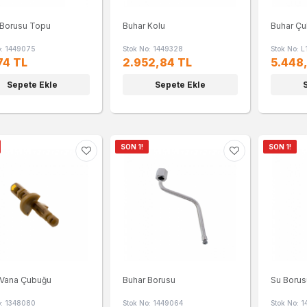
 Borusu Topu
Buhar Kolu
Buhar Ç
o: 1449075
Stok No: 1449328
Stok No: L
74 TL
2.952,84 TL
5.448
Sepete Ekle
Sepete Ekle
SON 1!
SON 1!
 Vana Çubuğu
Buhar Borusu
Su Boru
o: 1348080
Stok No: 1449064
Stok No: 