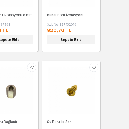
ru İzolasyonu 8 mm
Buhar Boru İzolasyonu
1187501
Stok No: 927132010
0 TL
920,70 TL
Sepete Ekle
Sepete Ekle
ru Bağlantı
Su Boru İçi Sarı