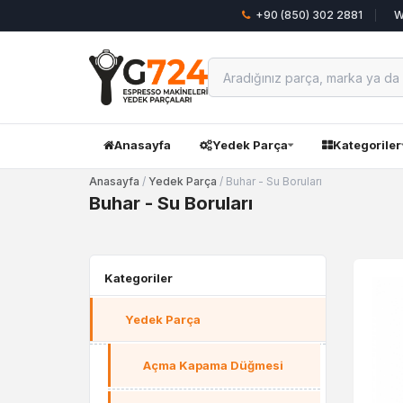
+90 (850) 302 2881
W
Anasayfa
Yedek Parça
Kategoriler
Anasayfa
/
Yedek Parça
/ Buhar - Su Boruları
Buhar - Su Boruları
Kategoriler
Yedek Parça
Açma Kapama Düğmesi