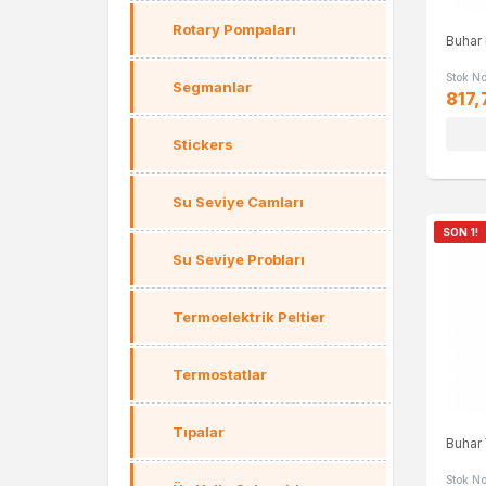
Rotary Pompaları
Buhar
Stok N
Segmanlar
817,
Stickers
Su Seviye Camları
SON 1!
Su Seviye Probları
Termoelektrik Peltier
Termostatlar
Tıpalar
Buhar
Stok N