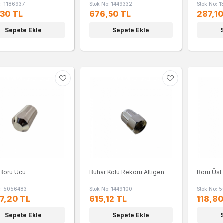
o: 1186937
Stok No: 1449332
Stok No: 
30 TL
676,50 TL
287,10
Sepete Ekle
Sepete Ekle
 Boru Ucu
Buhar Kolu Rekoru Altıgen
Boru Üst
o: 5056483
Stok No: 1449100
Stok No: 
7,20 TL
615,12 TL
118,80
Sepete Ekle
Sepete Ekle