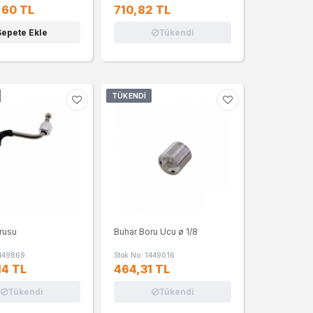
,60 TL
710,82 TL
Sepete Ekle
Tükendi
TÜKENDI
rusu
Buhar Boru Ucu ø 1/8
1449869
Stok No: 1449016
14 TL
464,31 TL
Tükendi
Tükendi