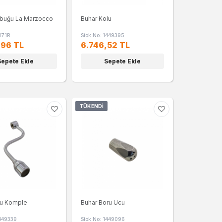
ubuğu La Marzocco
Buhar Kolu
171R
Stok No: 1449395
,96 TL
6.746,52 TL
Sepete Ekle
Sepete Ekle
TÜKENDI
su Komple
Buhar Boru Ucu
1449339
Stok No: 1449096