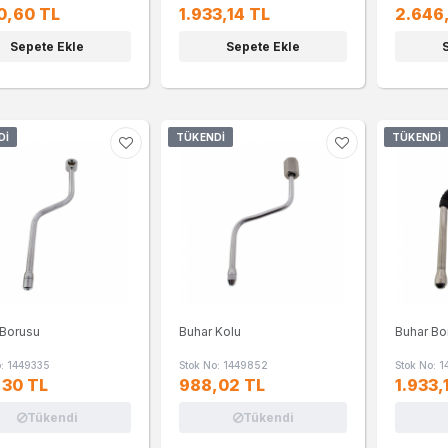
0,60 TL
1.933,14 TL
2.646
Sepete Ekle
Sepete Ekle
DI
TÜKENDI
TÜKENDI
 Borusu
Buhar Kolu
Buhar Bo
o: 1449335
Stok No: 1449852
Stok No: 
,30 TL
988,02 TL
1.933,
Tükendi
Tükendi