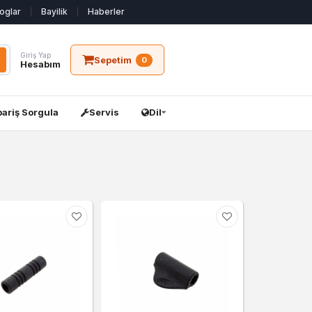
oglar
Bayilik
Haberler
Giriş Yap
Sepetim
0
Hesabım
pariş Sorgula
Servis
Dil