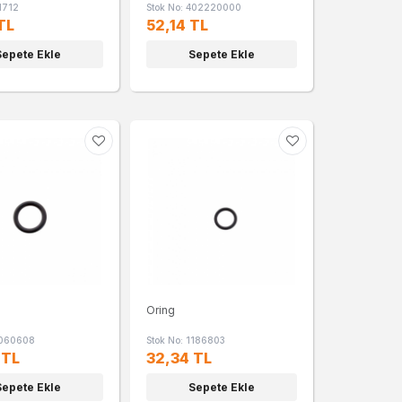
1712
Stok No: 402220000
TL
52,14 TL
Sepete Ekle
Sepete Ekle
Oring
3060608
Stok No: 1186803
 TL
32,34 TL
Sepete Ekle
Sepete Ekle