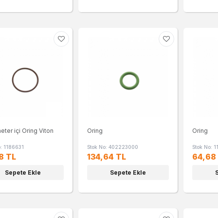
ter içi Oring Viton
Oring
Oring
o: 1186631
Stok No: 402223000
Stok No: 
8 TL
134,64 TL
64,68
Sepete Ekle
Sepete Ekle