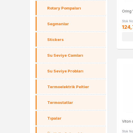
Rotary Pompaları
Oring 
Stok N
Segmanlar
124,
Stickers
Su Seviye Camları
Su Seviye Probları
Termoelektrik Peltier
Termostatlar
Tıpalar
Viton 
Stok N