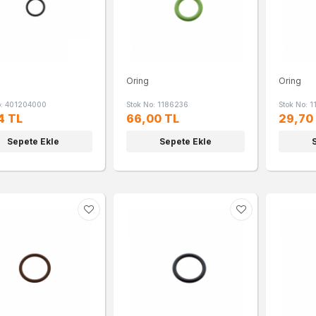
Oring
Oring
o: 401204000
Stok No: 1186236
Stok No: 
4 TL
66,00 TL
29,70
Sepete Ekle
Sepete Ekle