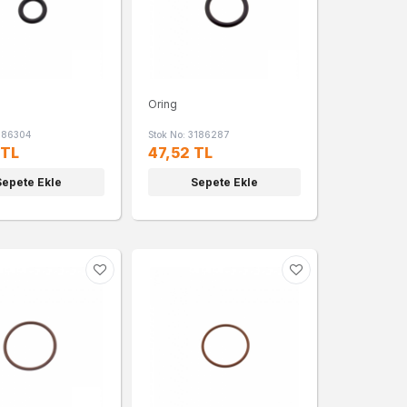
Oring
1186304
Stok No: 3186287
 TL
47,52 TL
Sepete Ekle
Sepete Ekle