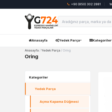
+90 (850) 302 2881
W
Anasayfa
Yedek Parça
Kategoriler
Anasayfa
/
Yedek Parça
/ Oring
Oring
Kategoriler
Yedek Parça
Açma Kapama Düğmesi