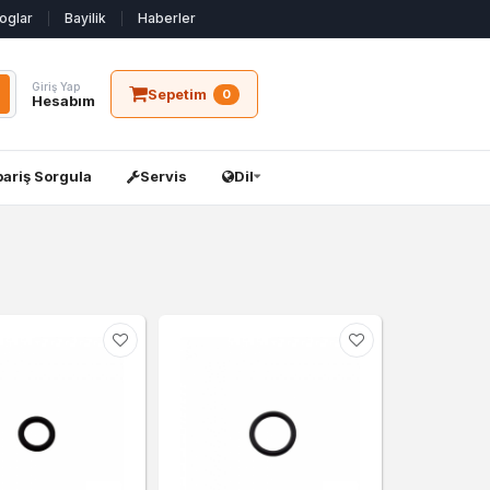
oglar
Bayilik
Haberler
Giriş Yap
Sepetim
0
Hesabım
pariş Sorgula
Servis
Dil