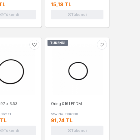
TL
15,18 TL
Tükendi
Tükendi
TÜKENDI
.97 x 3.53
Oring 0161 EPDM
3186271
Stok No: 1186198
 TL
91,74 TL
Tükendi
Tükendi