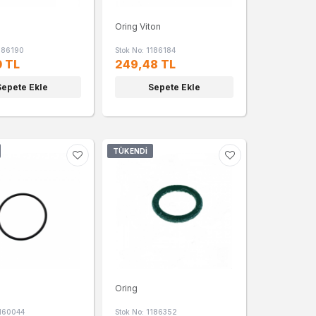
Oring Viton
1186190
Stok No: 1186184
0 TL
249,48 TL
Sepete Ekle
Sepete Ekle
TÜKENDI
Oring
3160044
Stok No: 1186352