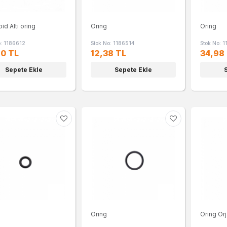
id Altı oring
Orıng
Oring
o: 1186612
Stok No: 1186514
Stok No: 
0 TL
12,38 TL
34,98
Sepete Ekle
Sepete Ekle
Orıng
Oring Orj