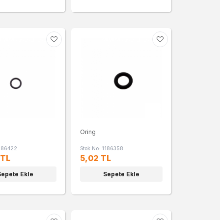
Oring
1186422
Stok No: 1186358
 TL
5,02 TL
Sepete Ekle
Sepete Ekle