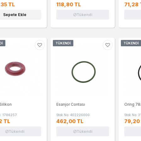
,35 TL
118,80 TL
71,28 
Sepete Ekle
Tükendi
DI
TÜKENDI
TÜKENDI
Silikon
Esanjor Contası
Oring 78
o: 1786257
Stok No: 402226000
Stok No: 
2 TL
462,00 TL
79,20
Tükendi
Tükendi