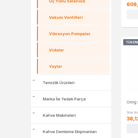
Üç Yollu Selenoid
609
Vakum Ventilleri
Vibrasyon Pompalar
TÜKEN
Vidalar
Yaylar
Temizlik Ürünleri
Marka İle Yedek Parça
Oring 
Stok N
Kahve Makineleri
38,1
Kahve Demleme Ekipmanları