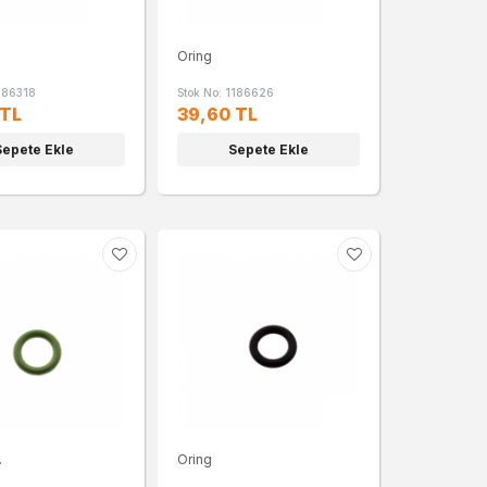
Oring
1186318
Stok No: 1186626
 TL
39,60 TL
Sepete Ekle
Sepete Ekle
.
Oring