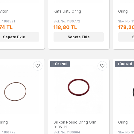
Viton
Kafa Ustu Oring
Orıng
o: 1186591
Stok No: 1186772
Stok No: 
74 TL
118,80 TL
178,2
Sepete Ekle
Sepete Ekle
TÜKENDI
TÜKENDI
oring
Silikon Rosso Oring Orm
Oring
0135-12
o: 1186779
Stok No: 1186664
Stok No: 