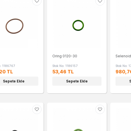
Oring 0120-30
Selenoid
o: 1186767
Stok No: 1186157
Stok No: 
20 TL
53,46 TL
980,7
Sepete Ekle
Sepete Ekle