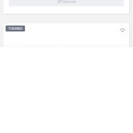
Tükendi
TÜKENDI
Sepetim
0 ürün
Sepetiniz boş
Henüz ürün eklemediniz.
Ürün Ara