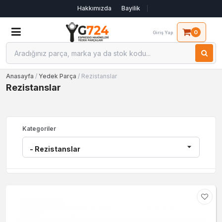
Hakkımızda
Bayilik
0
Giriş Yap
Anasayfa
/
Yedek Parça
/ Rezistanslar
Rezistanslar
Kategoriler