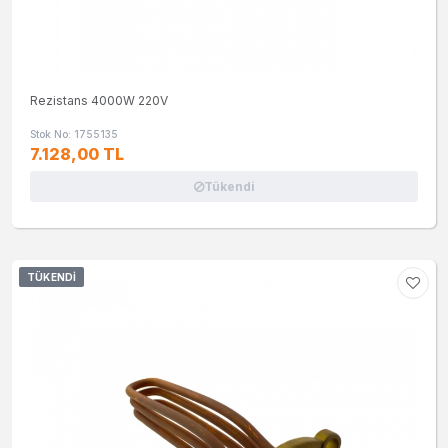
Rezistans 4000W 220V
Stok No: 1755135
7.128,00 TL
Tükendi
TÜKENDI